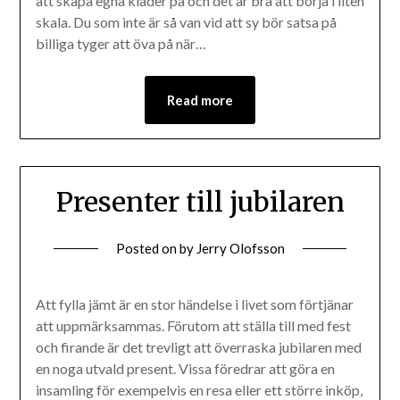
att skapa egna kläder på och det är bra att börja i liten
skala. Du som inte är så van vid att sy bör satsa på
billiga tyger att öva på när…
Read more
Presenter till jubilaren
Posted on
by
Jerry Olofsson
Att fylla jämt är en stor händelse i livet som förtjänar
att uppmärksammas. Förutom att ställa till med fest
och firande är det trevligt att överraska jubilaren med
en noga utvald present. Vissa föredrar att göra en
insamling för exempelvis en resa eller ett större inköp,