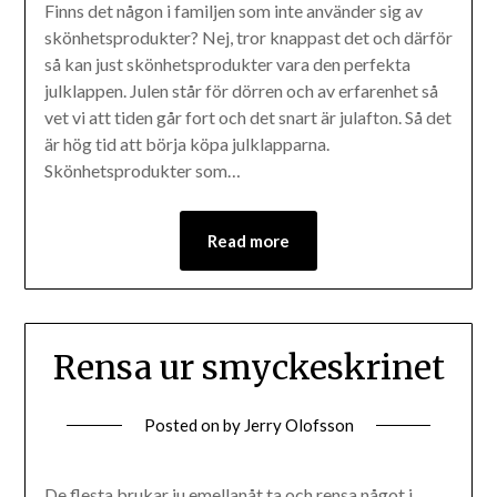
Finns det någon i familjen som inte använder sig av
skönhetsprodukter? Nej, tror knappast det och därför
så kan just skönhetsprodukter vara den perfekta
julklappen. Julen står för dörren och av erfarenhet så
vet vi att tiden går fort och det snart är julafton. Så det
är hög tid att börja köpa julklapparna.
Skönhetsprodukter som…
Read more
Rensa ur smyckeskrinet
Posted on
by
Jerry Olofsson
De flesta brukar ju emellanåt ta och rensa något i