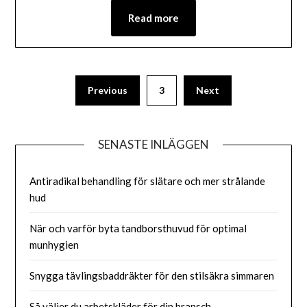
Read more
Previous
3
Next
SENASTE INLÄGGEN
Antiradikal behandling för slätare och mer strålande
hud
När och varför byta tandborsthuvud för optimal
munhygien
Snygga tävlingsbaddräkter för den stilsäkra simmaren
Så väljer du arbetskläder för din bransch